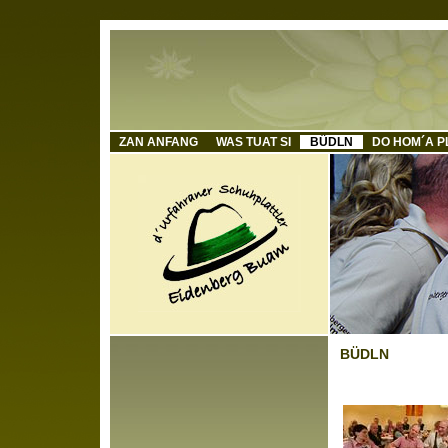
ZAN ANFANG
WAS TUAT SI
BÜDLN
DO HOM´A P
BÜDLN