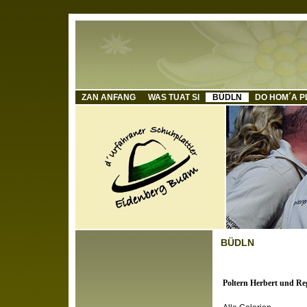
ZAN ANFANG
WAS TUAT SI
BÜDLN
DO HOM´A P
BÜDLN
Poltern Herbert und Re