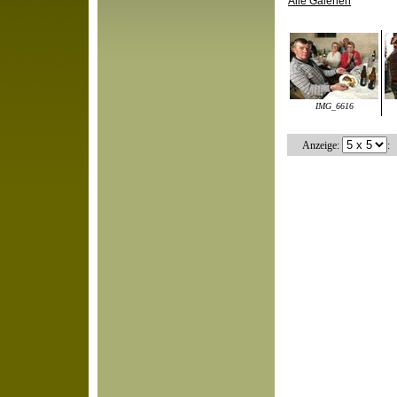
Alle Galerien
IMG_6616
Anzeige:
: